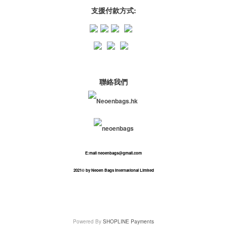
支援付款方式:
聯絡我們
Neoenbags.hk
neoenbags
E:mail neoenbags@gmail.com
2021
© by Neoen Bags International Limited
Powered By
SHOPLINE Payments