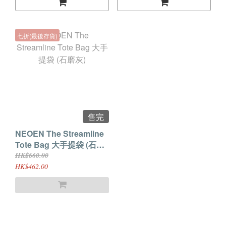
七折(最後存貨)
售完
NEOEN The Streamline
Tote Bag 大手提袋 (石磨
灰)
HK$660.00
HK$462.00