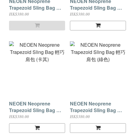
NEOEN Neoprene
NEOEN Neoprene
Trapezoid Sling Bag 輕
Trapezoid Sling Bag 輕
巧肩包 (經典黑)
巧肩包 (深粉紅)
HK$380.00
HK$380.00
NEOEN Neoprene
NEOEN Neoprene
Trapezoid Sling Bag 輕
Trapezoid Sling Bag 輕
巧肩包 (卡其)
巧肩包 (綠色)
HK$380.00
HK$380.00