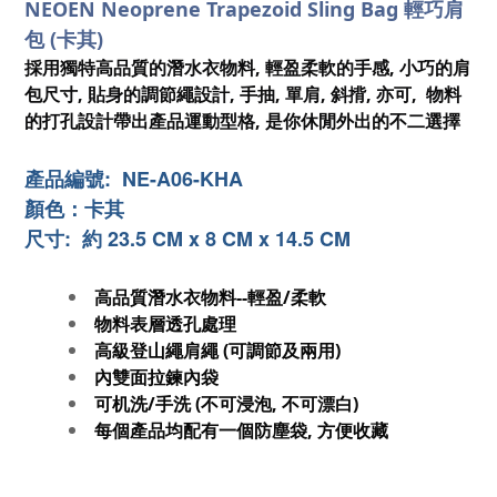
NEOEN Neoprene Trapezoid Sling Bag 輕巧肩
包
(卡其)
採用獨特高品
質的潛水衣物料, 輕盈柔軟的手感, 小巧的肩
包尺寸, 貼身的調節繩設計, 手抽, 單肩, 斜揹, 亦可, 物料
的打孔設計帶出產品運動型格, 是你休閒外出的不二選擇
產品編號: NE-A06-KHA
顏色：
卡其
尺寸: 約 23.5 CM x 8 CM x 14.5 CM
高品質潛水衣物料--輕盈/柔軟
物料表層透孔處理
高級登山繩肩繩 (可調節及兩用)
內雙面拉鍊內袋
可机洗/手洗 (不可浸泡, 不可漂白)
每個產品均配有一個防塵袋, 方便收藏